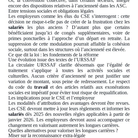
Or, la convention collective, dans certains secteurs, intègre
encore des dispositions relatives à l’ancienneté dans les ASC.
Entre tensions sociales et obligations légales
Les employeurs comme les élus du CSE s’interrogent : cette
décision ne risque-t-elle pas de créer de la frustration chez les
salariés
les plus anciens ? D’autant plus que certains
bénéficiaient jusqu’ici de congés supplémentaires, voire de
primes ponctuelles à l’approche d’un départ en retraite. La
suppression de cette modulation pourrait affaiblir la cohésion
sociale, surtout dans les structures où l’ancienneté est élevée.
Ce que dit la loi : les fondements de la réforme
Une évolution issue des textes de l’URSSAF
La circulaire URSSAF clarifie désormais que l’égalité de
traitement s’applique à toutes les activités sociales et
culturelles. Aucun critère d’ancienneté ne peut justifier une
variation de montant, sous peine de redressement. Le respect
du code du
travail
et des articles relatifs aux exonérations
sociales est impératif pour éviter tout risque de requalification.
Les implications pour le CSE et l’employeur
Les modalités d’attribution des avantages devront être revues.
Les CSE devront mettre à jour leurs règlements et informer les
salariés
dès 2025 des nouvelles règles applicables à partir de
janvier 2026. Les employeurs devront aussi accompagner ce
changement en valorisant autrement les longues carrières.
Quelles alternatives pour valoriser les longues carrières ?
Miser sur la reconnaissance extra-légale