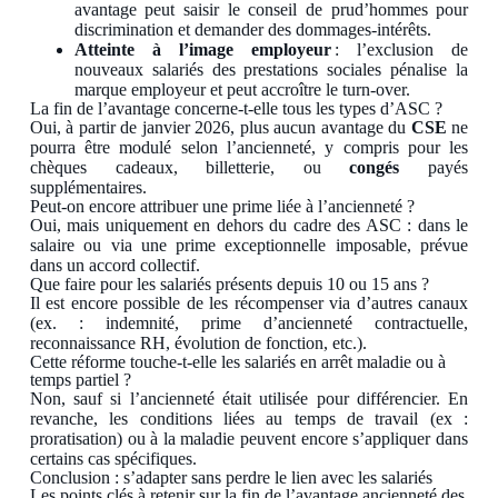
avantage peut saisir le conseil de prud’hommes pour
discrimination et demander des dommages‑intérêts.
Atteinte à l’image employeur
: l’exclusion de
nouveaux salariés des prestations sociales pénalise la
marque employeur et peut accroître le turn‑over.
La fin de l’avantage concerne-t-elle tous les types d’ASC ?
Oui, à partir de janvier 2026, plus aucun avantage du
CSE
ne
pourra être modulé selon l’ancienneté, y compris pour les
chèques cadeaux, billetterie, ou
congés
payés
supplémentaires.
Peut-on encore attribuer une prime liée à l’ancienneté ?
Oui, mais uniquement en dehors du cadre des ASC : dans le
salaire ou via une prime exceptionnelle imposable, prévue
dans un accord collectif.
Que faire pour les salariés présents depuis 10 ou 15 ans ?
Il est encore possible de les récompenser via d’autres canaux
(ex. : indemnité, prime d’ancienneté contractuelle,
reconnaissance RH, évolution de fonction, etc.).
Cette réforme touche-t-elle les salariés en arrêt maladie ou à
temps partiel ?
Non, sauf si l’ancienneté était utilisée pour différencier. En
revanche, les conditions liées au temps de travail (ex :
proratisation) ou à la maladie peuvent encore s’appliquer dans
certains cas spécifiques.
Conclusion : s’adapter sans perdre le lien avec les salariés
Les points clés à retenir sur la fin de l’avantage ancienneté des