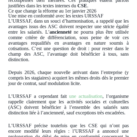
récompenses bien méritées. Ces pratiques étaient parfois
justifiées dans les textes internes du
CSE
.
Ce que change la réforme au 1er janvier 2026
Une mise en conformité avec les textes URSSAF
L’URSSAF, dans un souci d’harmonisation, a rappelé que les
avantages issus des ASC doivent respecter une stricte égalité
entre les salariés. L’
ancienneté
ne pourra plus être utilisée
comme critère de différenciation, sous peine de voir ces
avantages requalifiés en avantages en nature soumis à
cotisations. C’est une question de droit : pour rester dans le
champ des ASC, l’avantage doit bénéficier à tous, sans
distinction.
Depuis 2026, chaque nouvelle arrivant dans l’entreprise (y
compris les stagiaires) acquiert les mêmes droits dès le premier
jour de contrat, sauf modulation licite.
L’URSSAF a cependant fait
une actualisation
, l’organisme
rappelle clairement que les activités sociales et culturelles
(ASC) doivent bénéficier à l’ensemble des salariés sans
distinction liée à l’ancienneté, sauf exceptions très encadrées.
L’URSSAF précise toutefois que les CSE qui n’ont pas
encore modifié leurs règles : l’URSSAF a annoncé une
prolongation du délai de mise en conformité concernant le