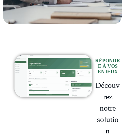
RÉPONDR
E À VOS
ENJEUX
Découv
rez
notre
solutio
n