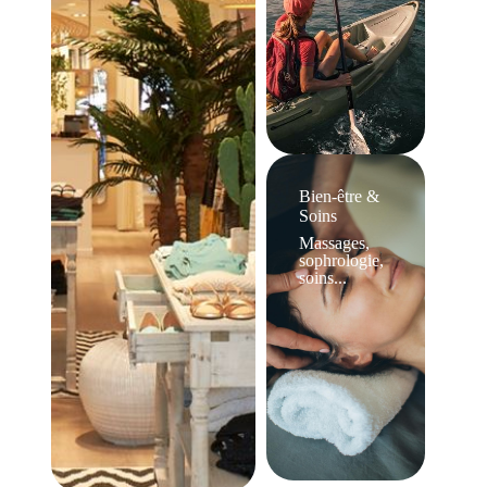
Bien-être &
Soins
Massages,
sophrologie,
soins...